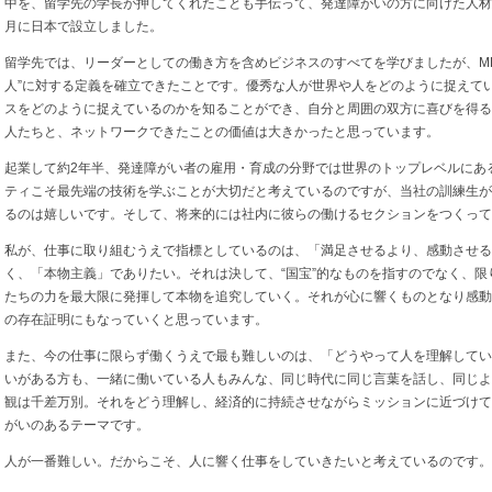
中を、留学先の学長が押してくれたことも手伝って、発達障がいの方に向けた人材紹
月に日本で設立しました。
留学先では、リーダーとしての働き方を含めビジネスのすべてを学びましたが、MB
人”に対する定義を確立できたことです。優秀な人が世界や人をどのように捉えて
スをどのように捉えているのかを知ることができ、自分と周囲の双方に喜びを得る
人たちと、ネットワークできたことの価値は大きかったと思っています。
起業して約2年半、発達障がい者の雇用・育成の分野では世界のトップレベルにあ
ティこそ最先端の技術を学ぶことが大切だと考えているのですが、当社の訓練生が
るのは嬉しいです。そして、将来的には社内に彼らの働けるセクションをつくって
私が、仕事に取り組むうえで指標としているのは、「満足させるより、感動させる
く、「本物主義」でありたい。それは決して、“国宝”的なものを指すのでなく、
たちの力を最大限に発揮して本物を追究していく。それが心に響くものとなり感動
の存在証明にもなっていくと思っています。
また、今の仕事に限らず働くうえで最も難しいのは、「どうやって人を理解してい
いがある方も、一緒に働いている人もみんな、同じ時代に同じ言葉を話し、同じよ
観は千差万別。それをどう理解し、経済的に持続させながらミッションに近づけてい
がいのあるテーマです。
人が一番難しい。だからこそ、人に響く仕事をしていきたいと考えているのです。