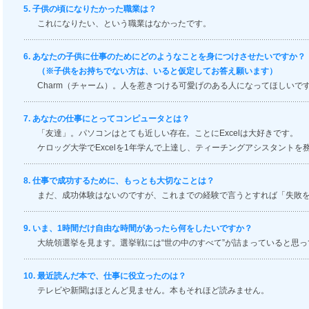
子供の頃になりたかった職業は？
これになりたい、という職業はなかったです。
あなたの子供に仕事のためにどのようなことを身につけさせたいですか？
（※子供をお持ちでない方は、いると仮定してお答え願います）
Charm（チャーム）。人を惹きつける可愛げのある人になってほしいで
あなたの仕事にとってコンピュータとは？
「友達」。パソコンはとても近しい存在。ことにExcelは大好きです。
ケロッグ大学でExcelを1年学んで上達し、ティーチングアシスタントを
仕事で成功するために、もっとも大切なことは？
まだ、成功体験はないのですが、これまでの経験で言うとすれば「失敗
いま、1時間だけ自由な時間があったら何をしたいですか？
大統領選挙を見ます。選挙戦には“世の中のすべて”が詰まっていると思
最近読んだ本で、仕事に役立ったのは？
テレビや新聞はほとんど見ません。本もそれほど読みません。