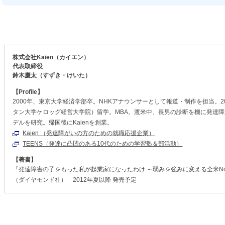
株式会社Kaien（カイエン）
代表取締役
鈴木慶太（すずき・けいた）
【Profile】
2000年、東京大学経済学部卒。NHKアナウンサーとして報道・制作を担当。2007
タン大学ケロッグ経営大学院）留学。MBA。渡米中、長男の診断を機に発達
デルを研究。帰国後にKaienを創業。
Kaien （発達障がいの方のための就職応援企業）
TEENS（発達に凸凹のある10代のための学習塾＆部活動）
【著書】
『発達障害の子をもった私が起業家になったわけ ～弱みを強みに変える全米No
（ダイヤモンド社） 2012年夏以降 発売予定