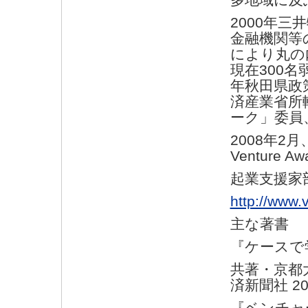
2000年
金融機関等
により丸の
現在300名
年秋田県政
済産業省所
ーク」委員
2008年2
Venture Aw
起業支援家
http://www.
主な著書
『ケース
共著・京都
済新聞社 2
『ベンチャ