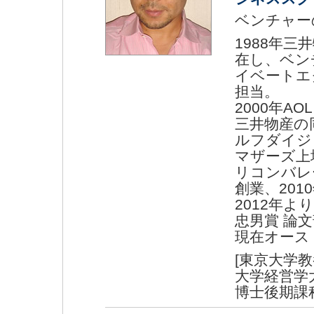
ベンチャー
1988年
在し、ベン
イベートエ
担当。
2000年A
三井物産の
ルフダイジ
マザーズ上
リコンバレー
創業、201
2012年よ
忠男賞 論
現在オース
[東京大学
大学経営学
博士後期課