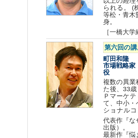
以上の経理
られる。 
等松・青木
身。
［一橋大学
第六回の講
町田和隆
市場戦略家
役
複数の異業
た後、33
Ｐマーケテ
て、中小・
ショナルコ
代表作『な
出版）。
最新作『悩