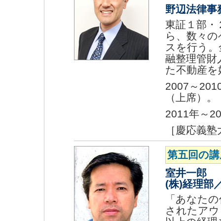
野辺法律事
東証１部・
ら、数々の
スを行う。
融整理管財
た不動産を
2007～2
（上席）。
2011年～
［慶応義塾
第五回の講
室井一郎
(株)経理
「あなたの
されたアウト