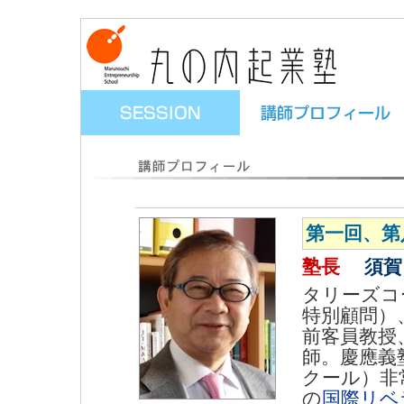
第一回、第
塾長
須賀
タリーズコ
特別顧問）
前客員教授
師。慶應義
クール）非
の
国際リベラル