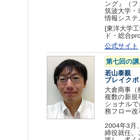
ング』（フ
筑波大学・非
情報システ
[東洋大学
ド・総合pr
公式サイト
第七回の講
若山泰親
ブレイクポ
大倉商事（
複数の新規
ショナルで
務フロー改
2004年
締役就任。
援し、多く