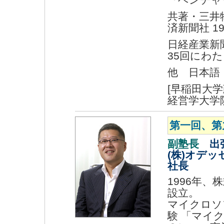
共著・三井
済新聞社 1
日経産業新聞
35回にわ
他 日本語
[早稲田大
経営学大学院
第一回、第
副塾長
出張
(株)オデ
社長
1996年
設立。
マイクロソ
験 「マイ