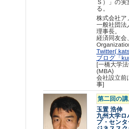
Ｓ）」の実
る。
株式会社ア
一般社団法
理事長。
経済同友会、ＷＰ
Organizati
Twitter( kat
ブログ「kur
[一橋大学
(MBA)
会社設立前
事]
第二回の講
玉置 浩伸
九州大学ロ
プ・センタ
ジネススク