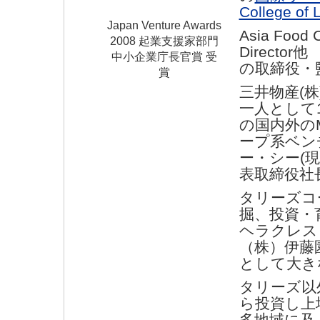
College o
Japan Venture Awards
Asia Food 
2008 起業支援家部門
Direct
中小企業庁長官賞 受
の取締役・
賞
三井物産(
一人として
の国内外のM
ープ系ベン
ー・シー(
表取締役社
タリーズコ
掘、投資・育
ヘラクレス
（株）伊藤
として大き
タリーズ以
ら投資し上
多地域に及