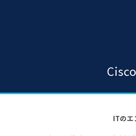
Cisco
ITの