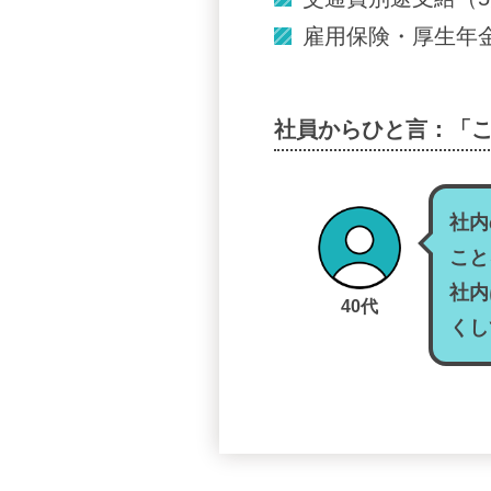
雇用保険・厚生年
社員からひと言：「
社内
こと
社内
40代
くし