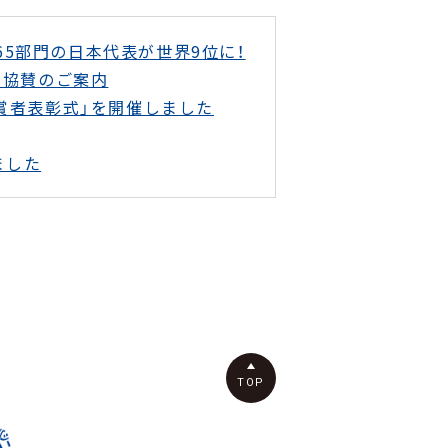
d365部門の日本代表が世界9位に！
遣 協賛のご案内
＆入賞者表彰式」を開催しました
ました
TOP